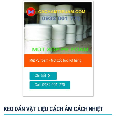
Mút PE foam - Mút xốp bọc lót hàng
Chi tiết
Call: 0932 001 770
KEO DÁN VẬT LIỆU CÁCH ÂM CÁCH NHIỆT