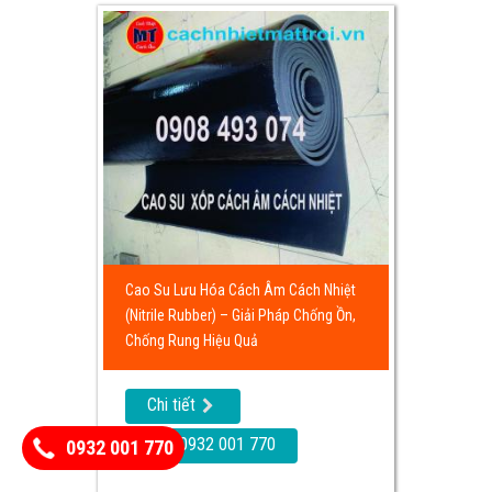
Cao Su Lưu Hóa Cách Âm Cách Nhiệt
(Nitrile Rubber) – Giải Pháp Chống Ồn,
Chống Rung Hiệu Quả
Chi tiết
Call: 0932 001 770
0932 001 770