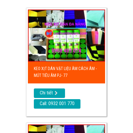
KEO XỊT DÁN VẬT LIỆU ÂM CÁCH ÂM -
MÚT TIÊU ÂM PJ- 77
Chi tiết
Call: 0932 001 770