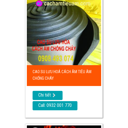
CAO SU LƯU HOÁ CÁCH ÂM TIÊU ÂM
CHỐNG CHÁY
Chi tiết
Call: 0932 001 770