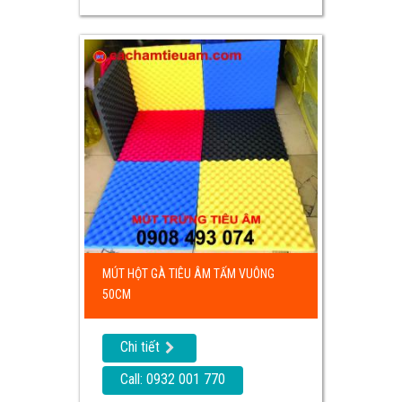
MÚT HỘT GÀ TIÊU ÂM TẤM VUÔNG
50CM
Chi tiết
Call: 0932 001 770