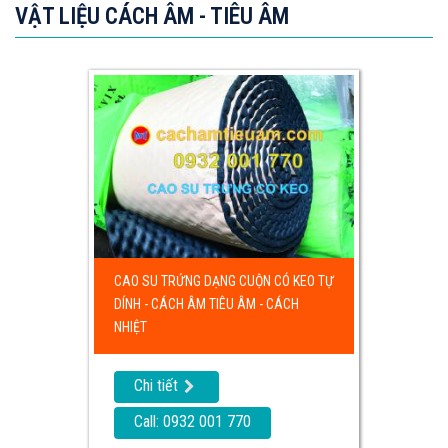
VẬT LIỆU CÁCH ÂM - TIÊU ÂM
CAO SU TRỨNG DẠNG CUỘN CÓ KEO TỰ
DÍNH - CÁCH ÂM TIÊU ÂM - CÁCH
NHIỆT
Chi tiết
Call: 0932 001 770