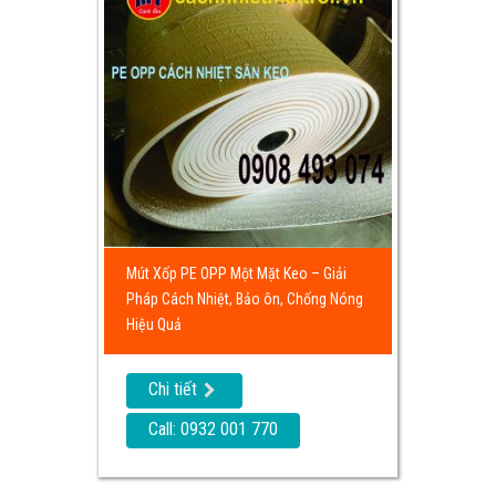
Mút Xốp PE OPP Một Mặt Keo – Giải
Pháp Cách Nhiệt, Bảo ôn, Chống Nóng
Hiệu Quả
Chi tiết
Call: 0932 001 770