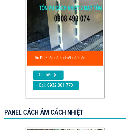
Tôn PU 3 lớp cách nhiệt cách âm
Chi tiết
Call: 0932 001 770
PANEL CÁCH ÂM CÁCH NHIỆT