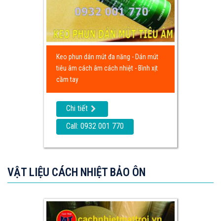
Keo phun dán mút đa năng - Dán mút
tiêu âm cách âm cách nhiệt - Bình xịt
cầm tay
Chi tiết
Call: 0932 001 770
VẬT LIỆU CÁCH NHIỆT BẢO ÔN