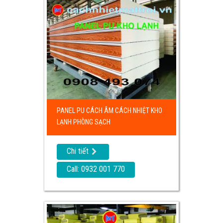
PANEL PU CÁCH ÂM CÁCH NHIỆT KHO
LẠNH PHÒNG SẠCH
Chi tiết
Call: 0932 001 770