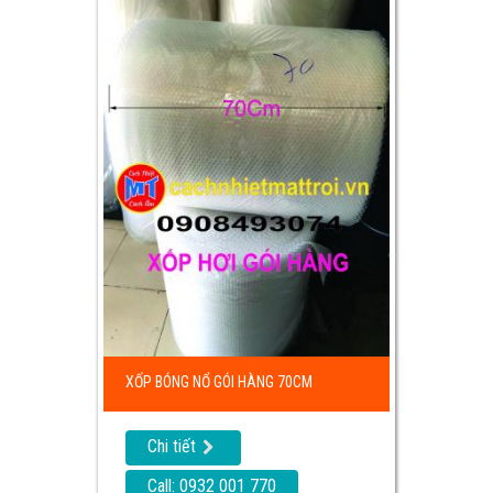
XỐP BÓNG NỔ GÓI HÀNG 70CM
Chi tiết
Call: 0932 001 770