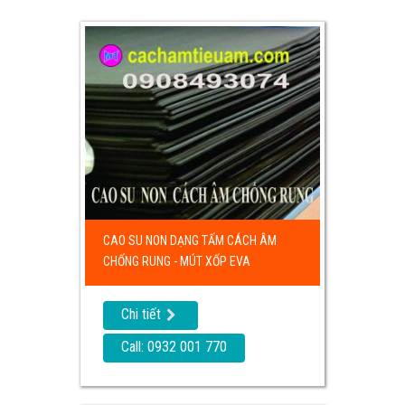
CAO SU NON DẠNG TẤM CÁCH ÂM
CHỐNG RUNG - MÚT XỐP EVA
Chi tiết
Call: 0932 001 770