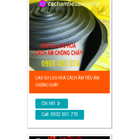
CAO SU LƯU HOÁ CÁCH ÂM TIÊU ÂM
CHỐNG CHÁY
Chi tiết
Call: 0932 001 770