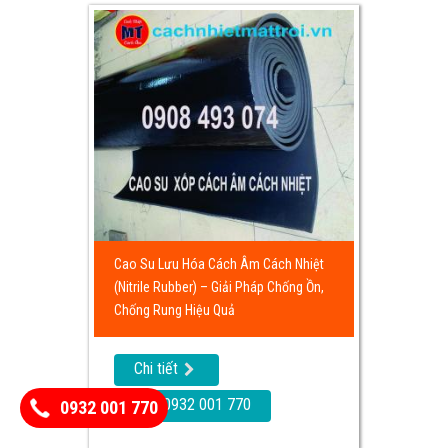
Cao Su Lưu Hóa Cách Âm Cách Nhiệt
(Nitrile Rubber) – Giải Pháp Chống Ồn,
Chống Rung Hiệu Quả
Chi tiết
Call: 0932 001 770
0932 001 770