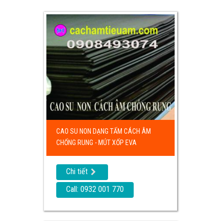
CAO SU NON DẠNG TẤM CÁCH ÂM
CHỐNG RUNG - MÚT XỐP EVA
Chi tiết
Call: 0932 001 770