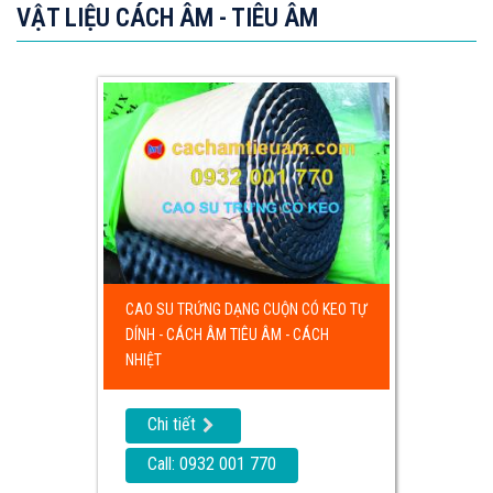
VẬT LIỆU CÁCH ÂM - TIÊU ÂM
CAO SU TRỨNG DẠNG CUỘN CÓ KEO TỰ
DÍNH - CÁCH ÂM TIÊU ÂM - CÁCH
NHIỆT
Chi tiết
Call: 0932 001 770