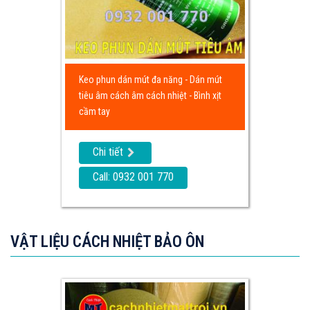
Keo phun dán mút đa năng - Dán mút
tiêu âm cách âm cách nhiệt - Bình xịt
cầm tay
Chi tiết
Call: 0932 001 770
VẬT LIỆU CÁCH NHIỆT BẢO ÔN