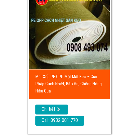
Mút Xốp PE OPP Một Mặt Keo – Giải
Pháp Cách Nhiệt, Bảo ôn, Chống Nóng
Hiệu Quả
Chi tiết
Call: 0932 001 770