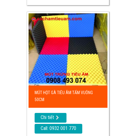
MÚT HỘT GÀ TIÊU ÂM TẤM VUÔNG
50CM
Chi tiết
Call: 0932 001 770