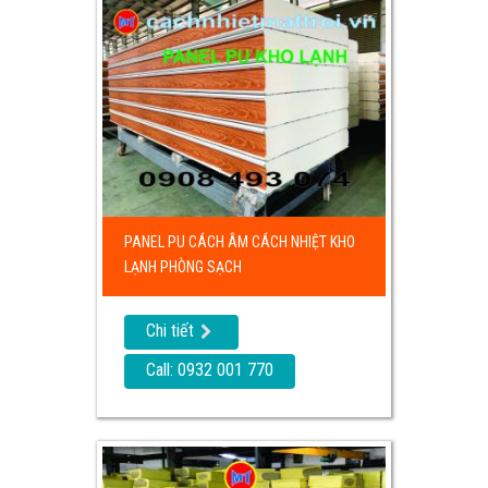
PANEL PU CÁCH ÂM CÁCH NHIỆT KHO
LẠNH PHÒNG SẠCH
Chi tiết
Call: 0932 001 770