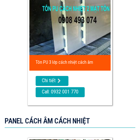
Tôn PU 3 lớp cách nhiệt cách âm
Chi tiết
Call: 0932 001 770
PANEL CÁCH ÂM CÁCH NHIỆT