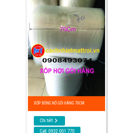
XỐP BÓNG NỔ GÓI HÀNG 70CM
Chi tiết
Call: 0932 001 770