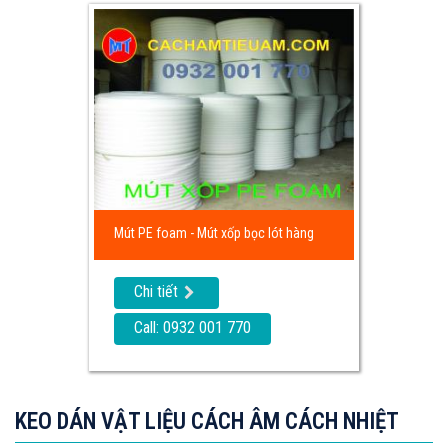
Mút PE foam - Mút xốp bọc lót hàng
Chi tiết
Call: 0932 001 770
KEO DÁN VẬT LIỆU CÁCH ÂM CÁCH NHIỆT