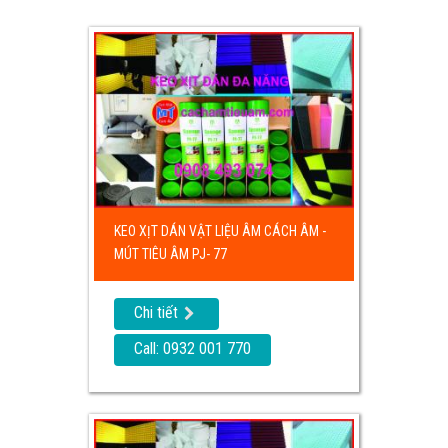
KEO XỊT DÁN VẬT LIỆU ÂM CÁCH ÂM -
MÚT TIÊU ÂM PJ- 77
Chi tiết
Call: 0932 001 770