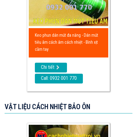
Keo phun dán mút đa năng - Dán mút
tiêu âm cách âm cách nhiệt - Bình xịt
cầm tay
Chi tiết
Call: 0932 001 770
VẬT LIỆU CÁCH NHIỆT BẢO ÔN