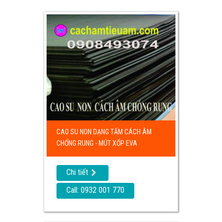
CAO SU NON DẠNG TẤM CÁCH ÂM
CHỐNG RUNG - MÚT XỐP EVA
Chi tiết
Call: 0932 001 770