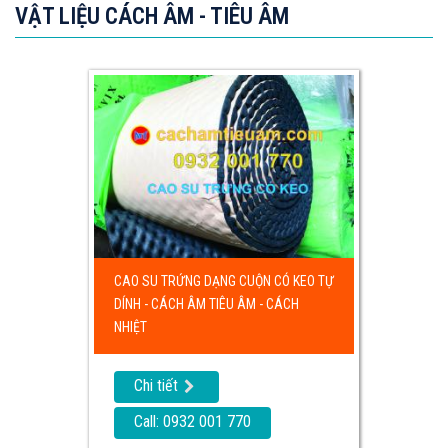
VẬT LIỆU CÁCH ÂM - TIÊU ÂM
CAO SU TRỨNG DẠNG CUỘN CÓ KEO TỰ
DÍNH - CÁCH ÂM TIÊU ÂM - CÁCH
NHIỆT
Chi tiết
Call: 0932 001 770