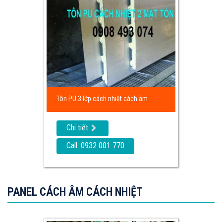
Tôn PU 3 lớp cách nhiệt cách âm
Chi tiết
Call: 0932 001 770
PANEL CÁCH ÂM CÁCH NHIỆT