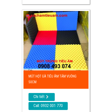
MÚT HỘT GÀ TIÊU ÂM TẤM VUÔNG
50CM
Chi tiết
Call: 0932 001 770