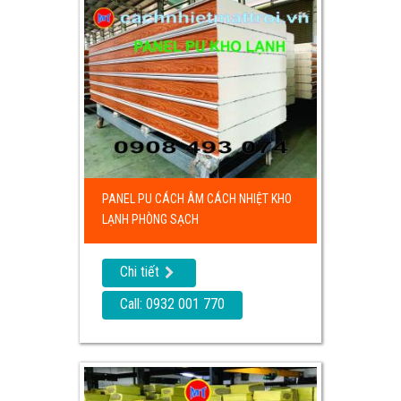
PANEL PU CÁCH ÂM CÁCH NHIỆT KHO
LẠNH PHÒNG SẠCH
Chi tiết
Call: 0932 001 770