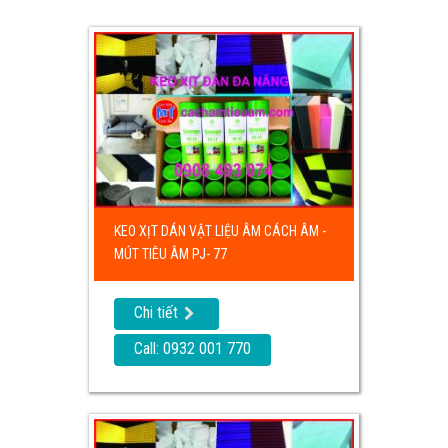
KEO XỊT DÁN VẬT LIỆU ÂM CÁCH ÂM -
MÚT TIÊU ÂM PJ- 77
Chi tiết
Call: 0932 001 770