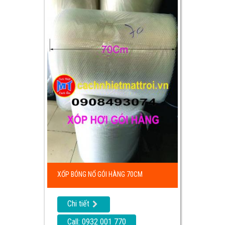
XỐP BÓNG NỔ GÓI HÀNG 70CM
Chi tiết
Call: 0932 001 770