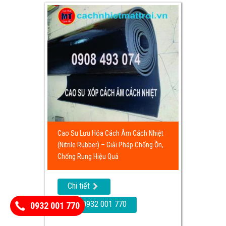
Cao Su Lưu Hóa Cách Âm Cách Nhiệt
(Nitrile Rubber) – Giải Pháp Chống Ồn,
Chống Rung Hiệu Quả
Chi tiết
Call: 0932 001 770
0932 001 770