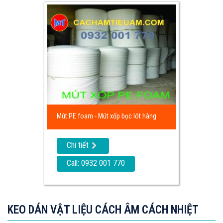
Mút PE foam - Mút xốp bọc lót hàng
Chi tiết
Call: 0932 001 770
KEO DÁN VẬT LIỆU CÁCH ÂM CÁCH NHIỆT