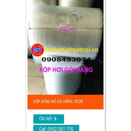
XỐP BÓNG NỔ GÓI HÀNG 70CM
Chi tiết
Call: 0932 001 770