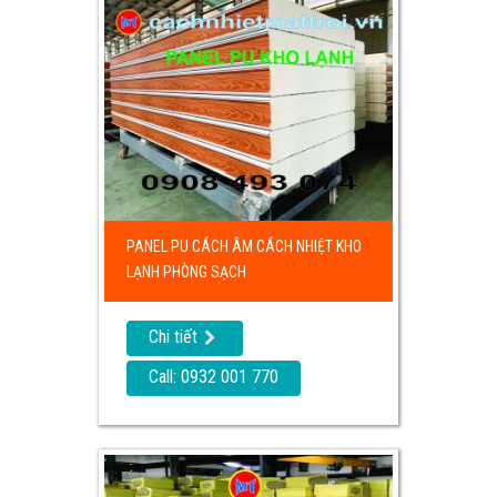
PANEL PU CÁCH ÂM CÁCH NHIỆT KHO
LẠNH PHÒNG SẠCH
Chi tiết
Call: 0932 001 770