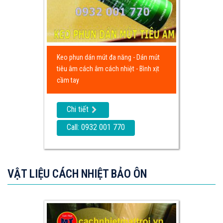
Keo phun dán mút đa năng - Dán mút
tiêu âm cách âm cách nhiệt - Bình xịt
cầm tay
Chi tiết
Call: 0932 001 770
VẬT LIỆU CÁCH NHIỆT BẢO ÔN