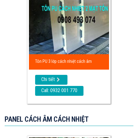
Tôn PU 3 lớp cách nhiệt cách âm
Chi tiết
Call: 0932 001 770
PANEL CÁCH ÂM CÁCH NHIỆT