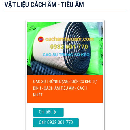
VẬT LIỆU CÁCH ÂM - TIÊU ÂM
CAO SU TRỨNG DẠNG CUỘN CÓ KEO TỰ
DÍNH - CÁCH ÂM TIÊU ÂM - CÁCH
NHIỆT
Chi tiết
Call: 0932 001 770