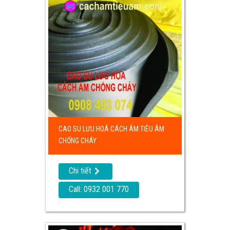
CAO SU LƯU HOÁ CÁCH ÂM TIÊU ÂM
CHỐNG CHÁY
Chi tiết
Call: 0932 001 770