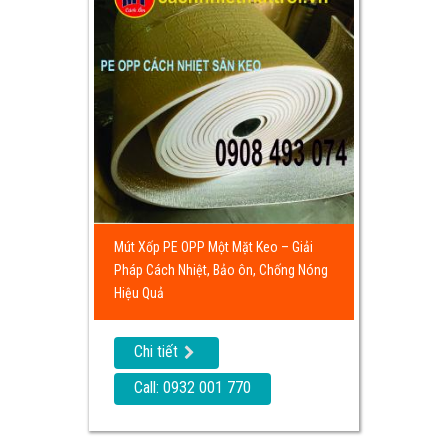
Mút Xốp PE OPP Một Mặt Keo – Giải
Pháp Cách Nhiệt, Bảo ôn, Chống Nóng
Hiệu Quả
Chi tiết
Call: 0932 001 770