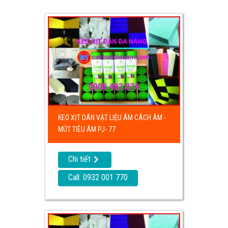
KEO XỊT DÁN VẬT LIỆU ÂM CÁCH ÂM -
MÚT TIÊU ÂM PJ- 77
Chi tiết
Call: 0932 001 770