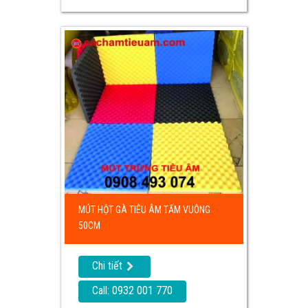
MÚT HỘT GÀ TIÊU ÂM TẤM VUÔNG
50CM
Chi tiết
Call: 0932 001 770