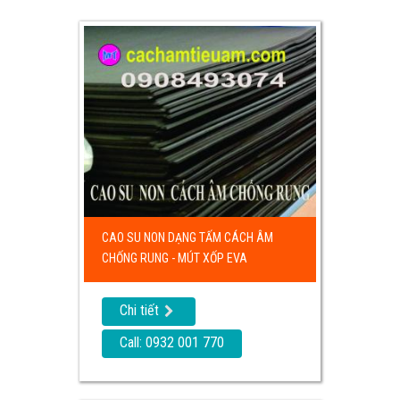
CAO SU NON DẠNG TẤM CÁCH ÂM
CHỐNG RUNG - MÚT XỐP EVA
Chi tiết
Call: 0932 001 770