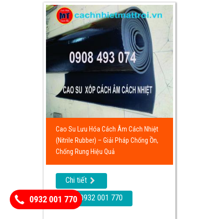
Cao Su Lưu Hóa Cách Âm Cách Nhiệt
(Nitrile Rubber) – Giải Pháp Chống Ồn,
Chống Rung Hiệu Quả
Chi tiết
Call: 0932 001 770
0932 001 770