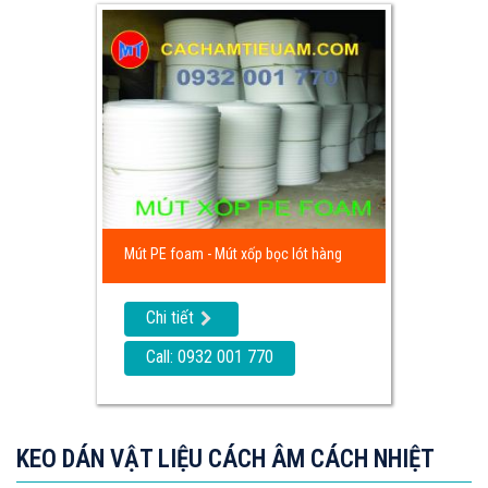
Mút PE foam - Mút xốp bọc lót hàng
Chi tiết
Call: 0932 001 770
KEO DÁN VẬT LIỆU CÁCH ÂM CÁCH NHIỆT