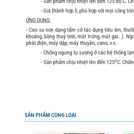
- Sản phẩm chịu nhiệt lên đến 125 độ C. C
- Giá thành hợp lí, phù hợp với mọi công trìn
ỨNG DỤNG:
- Cao su non dạng tấm có tác dụng tiêu âm, thườ
khoáng, bông thuỷ tinh, mút trứng, mút gai...). 
phát điện, máy dập, máy thuyền, cano, v.v…
- Chống ngưng tụ sương ở các hệ thống lạn
o
- Sản phẩm chịu nhiệt lên đến 125
C. Chốn
SẢN PHẨM CÙNG LOẠI