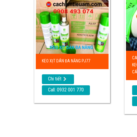
CA
KEO XỊT DÁN ĐA NĂNG PJ77
KE
CÁ
Chi tiết
Call: 0932 001 770