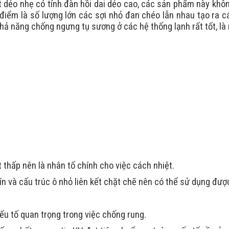
́t dẻo nhẹ có tính đàn hồi dai dẻo cao, các sản phẩm này kh
điểm là số lượng lớn các sợi nhỏ đan chéo lẫn nhau tạo ra các
hả năng chống ngưng tụ sương ở các hệ thống lạnh rất tốt, l
t thấp nên là nhân tố chính cho việc cách nhiệt.
n và cấu trúc ô nhỏ liên kết chặt chẽ nên có thể sử dụng được 
 yếu tố quan trọng trong việc chống rung.