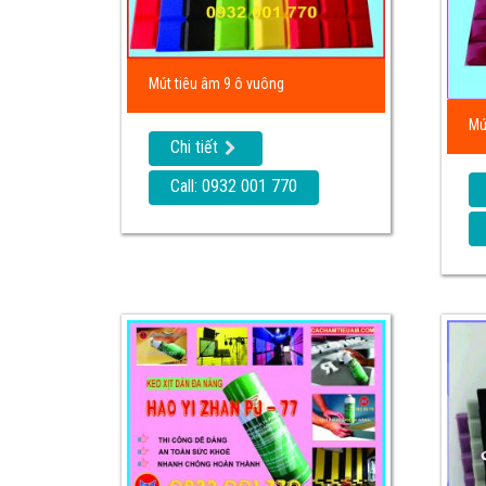
Mút tiêu âm 9 ô vuông
Mú
Chi tiết
Call: 0932 001 770