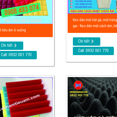
Keo dán mút hột gà, mút trứng
gai - Keo dán mút cách âm, ti
t tiêu âm ô vuông
Chi tiết
Chi tiết
Call: 0932 001 770
Call: 0932 001 770