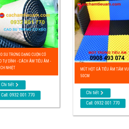
O SU TRỨNG DẠNG CUỘN CÓ
O TỰ DÍNH - CÁCH ÂM TIÊU ÂM -
CH NHIỆT
MÚT HỘT GÀ TIÊU ÂM TẤM V
50CM
Chi tiết
Chi tiết
Call: 0932 001 770
Call: 0932 001 770