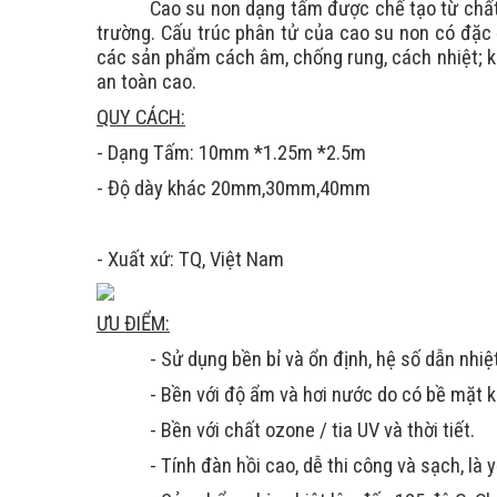
Cao su non dạng tấm
được chế tạo từ châ
trường. Cấu trúc phân tử của cao su non có đặc 
các sản phẩm cách âm, chống rung, cách nhiệt; k
an toàn cao.
QUY CÁCH:
- Dạng Tấm: 10mm *1.25m *2.5m
- Độ dày khác 20mm,30mm,40mm
- Xuất xứ: TQ, Việt Nam
ƯU ĐIỂM:
- Sử dụng bền bỉ và ổn định, hệ số dẫn nhiệ
- Bền với độ ẩm và hơi nước do có bề mặt kí
- Bền với chất ozone / tia UV và thời tiết.
- Tính đàn hồi cao, dễ thi công và sạch, là