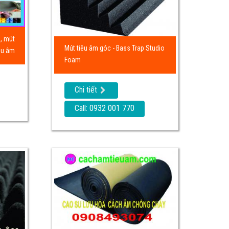
, mút
Mút tiêu âm góc - Bass Trap Studio
êu âm
Foam
Chi tiết
Call: 0932 001 770