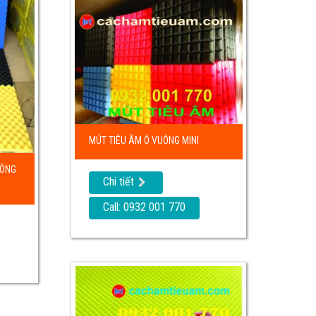
MÚT TIÊU ÂM Ô VUÔNG MINI
UÔNG
Chi tiết
Call: 0932 001 770