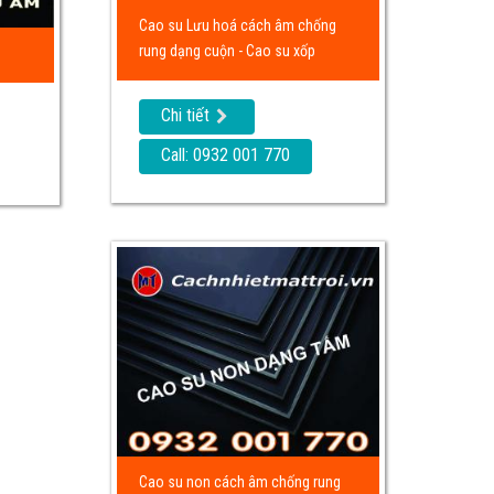
Cao su Lưu hoá cách âm chống
rung dạng cuộn - Cao su xốp
Chi tiết
Call: 0932 001 770
Cao su non cách âm chống rung