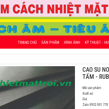
TRANG CHỦ
SẢN PHẨM
HÌNH ẢNH
KỸ THUẬT - H
CAO SU N
TẤM - RUB
Mã sản phẩm:
Xuất xứ:
Giá:
Zalo 0932 001 770