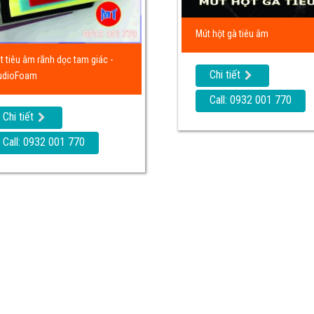
Mút hột gà tiêu âm
t tiêu âm rãnh dọc tam giác -
Chi tiết
udioFoam
Call: 0932 001 770
Chi tiết
Call: 0932 001 770