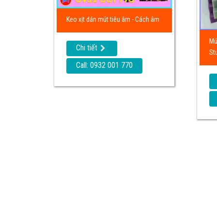
Keo xịt dán mút tiêu âm - Cách âm
Mú
Chi tiết
St
Call: 0932 001 770