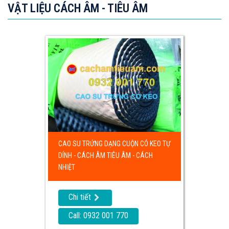
VẬT LIỆU CÁCH ÂM - TIÊU ÂM
CAO SU TRỨNG DẠNG CUỘN CÓ KEO TỰ
DÍNH - CÁCH ÂM TIÊU ÂM - CÁCH
NHIỆT
Chi tiết
Call: 0932 001 770