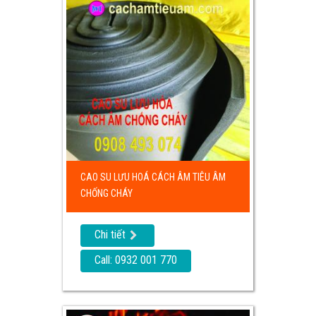
CAO SU LƯU HOÁ CÁCH ÂM TIÊU ÂM
CHỐNG CHÁY
Chi tiết
Call: 0932 001 770