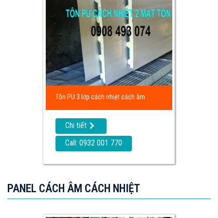
Tôn PU 3 lớp cách nhiệt cách âm
Chi tiết
Call: 0932 001 770
PANEL CÁCH ÂM CÁCH NHIỆT