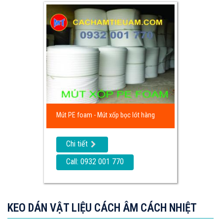
Mút PE foam - Mút xốp bọc lót hàng
Chi tiết
Call: 0932 001 770
KEO DÁN VẬT LIỆU CÁCH ÂM CÁCH NHIỆT