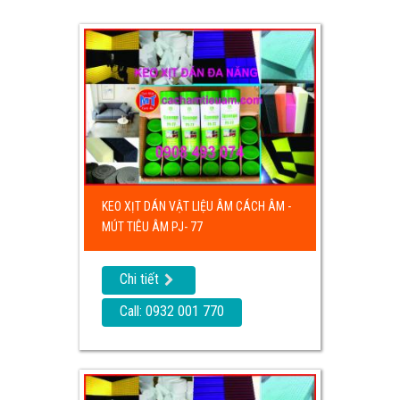
KEO XỊT DÁN VẬT LIỆU ÂM CÁCH ÂM -
MÚT TIÊU ÂM PJ- 77
Chi tiết
Call: 0932 001 770