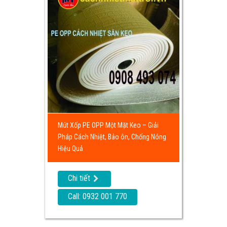
Mút Xốp PE OPP Một Mặt Keo – Giải
Pháp Cách Nhiệt, Bảo ôn, Chống Nóng
Hiệu Quả
Chi tiết
Call: 0932 001 770