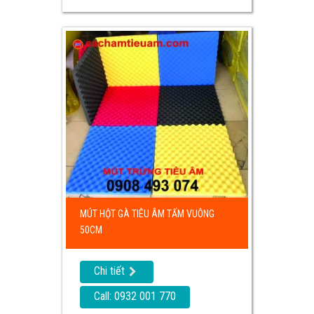
MÚT HỘT GÀ TIÊU ÂM TẤM VUÔNG
50CM
Chi tiết
Call: 0932 001 770