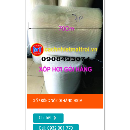
XỐP BÓNG NỔ GÓI HÀNG 70CM
Chi tiết
Call: 0932 001 770