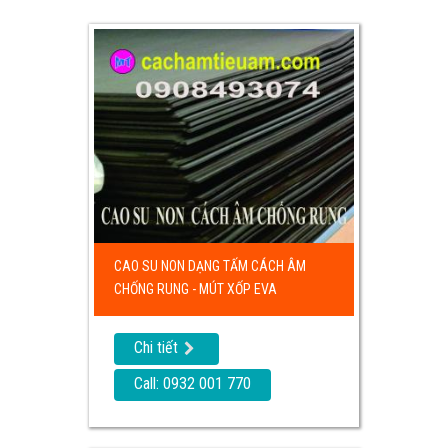
CAO SU NON DẠNG TẤM CÁCH ÂM
CHỐNG RUNG - MÚT XỐP EVA
Chi tiết
Call: 0932 001 770