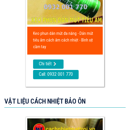
Keo phun dán mút đa năng - Dán mút
tiêu âm cách âm cách nhiệt - Bình xịt
cầm tay
Chi tiết
Call: 0932 001 770
VẬT LIỆU CÁCH NHIỆT BẢO ÔN