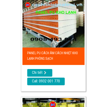
PANEL PU CÁCH ÂM CÁCH NHIỆT KHO
LẠNH PHÒNG SẠCH
Chi tiết
Call: 0932 001 770