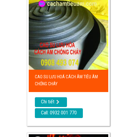
CAO SU LƯU HOÁ CÁCH ÂM TIÊU ÂM
CHỐNG CHÁY
Chi tiết
Call: 0932 001 770