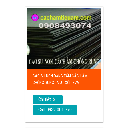
CAO SU NON DẠNG TẤM CÁCH ÂM
CHỐNG RUNG - MÚT XỐP EVA
Chi tiết
Call: 0932 001 770