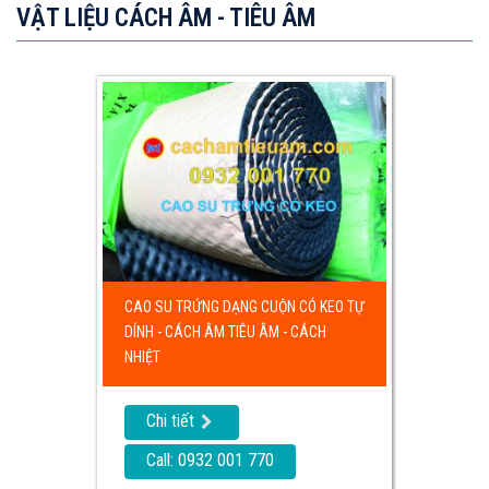
VẬT LIỆU CÁCH ÂM - TIÊU ÂM
CAO SU TRỨNG DẠNG CUỘN CÓ KEO TỰ
DÍNH - CÁCH ÂM TIÊU ÂM - CÁCH
NHIỆT
Chi tiết
Call: 0932 001 770