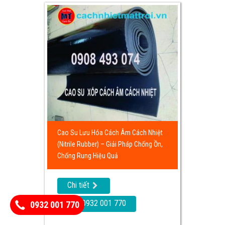
Cao Su Lưu Hóa Cách Âm Cách Nhiệt
(Nitrile Rubber) – Giải Pháp Chống Ồn,
Chống Rung Hiệu Quả
Chi tiết
Call: 0932 001 770
0932 001 770