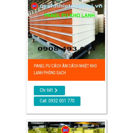
PANEL PU CÁCH ÂM CÁCH NHIỆT KHO
LẠNH PHÒNG SẠCH
Chi tiết
Call: 0932 001 770