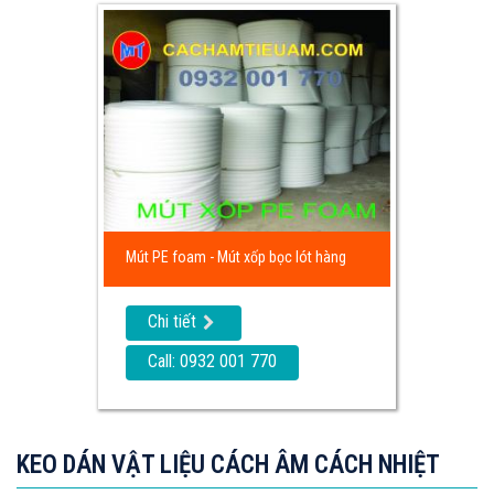
Mút PE foam - Mút xốp bọc lót hàng
Chi tiết
Call: 0932 001 770
KEO DÁN VẬT LIỆU CÁCH ÂM CÁCH NHIỆT