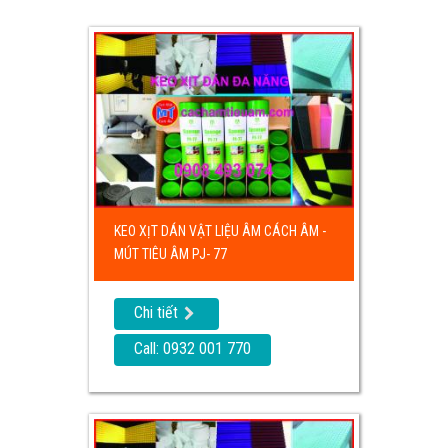
KEO XỊT DÁN VẬT LIỆU ÂM CÁCH ÂM -
MÚT TIÊU ÂM PJ- 77
Chi tiết
Call: 0932 001 770