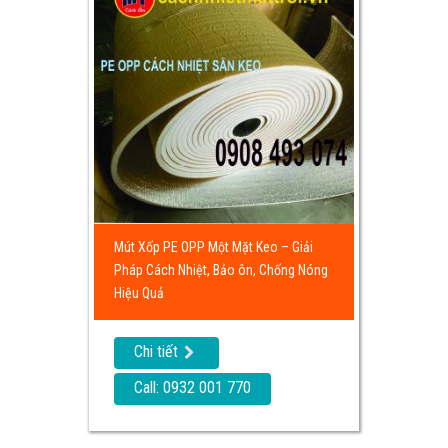
Mút Xốp PE OPP Một Mặt Keo – Giải
Pháp Cách Nhiệt, Bảo ôn, Chống Nóng
Hiệu Quả
Chi tiết
Call: 0932 001 770