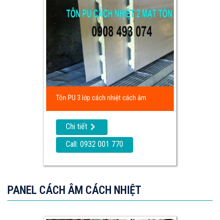
Tôn PU 3 lớp cách nhiệt cách âm
Chi tiết
Call: 0932 001 770
PANEL CÁCH ÂM CÁCH NHIỆT