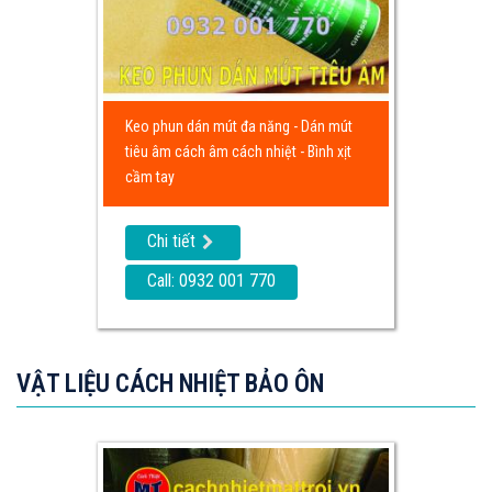
Keo phun dán mút đa năng - Dán mút
tiêu âm cách âm cách nhiệt - Bình xịt
cầm tay
Chi tiết
Call: 0932 001 770
VẬT LIỆU CÁCH NHIỆT BẢO ÔN