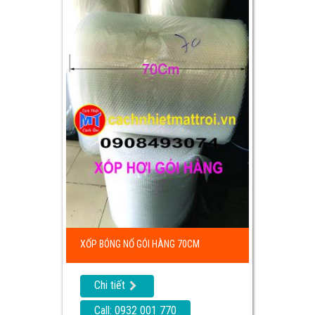
XỐP BÓNG NỔ GÓI HÀNG 70CM
Chi tiết
Call: 0932 001 770