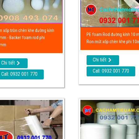
n xốp tròn chèn khe đường kính
PE foam Rod đường kính 10 
mm - Backer foam rod phi
Ron mút xốp chèn khe phi 1
5mm
Chi tiết
Chi tiết
Call: 0932 001 770
Call: 0932 001 770