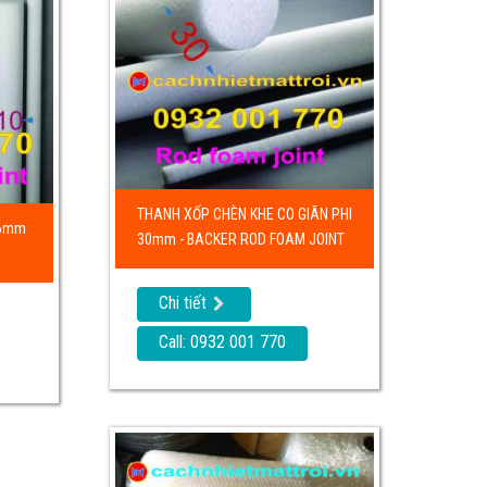
THANH XỐP CHÈN KHE CO GIÃN PHI
 6mm
30mm - BACKER ROD FOAM JOINT
Chi tiết
Call: 0932 001 770