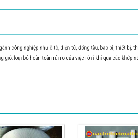
 công nghiệp như ô tô, điện tử, đóng tàu, bao bì, thiết bị, thể 
 gió, loại bỏ hoàn toàn rủi ro của việc rò rỉ khí qua các khớp nố