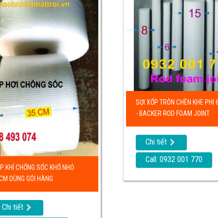
SỢI XỐP TRÒN CHÈN KHE PHI
- BACKER ROD FOAM JOINT
Chi tiết
Call: 0932 001 770
P KHÍ CHỐNG SỐC KHỔ NHỎ
CM DÙNG GÓI HÀNG
Chi tiết