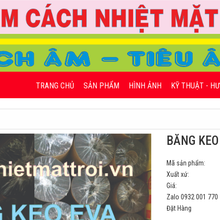
TRANG CHỦ
SẢN PHẨM
HÌNH ẢNH
KỸ THUẬT - H
BĂNG KEO
Mã sản phẩm:
Xuất xứ:
Giá:
Zalo 0932 001 770
Đặt Hàng