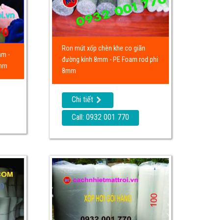
Ron mút xốp chèn khe co giãn
mm -
đường kính 8mm - PE Foam rod phi
0mm
8mm
Chi tiết
Call: 0932 001 770