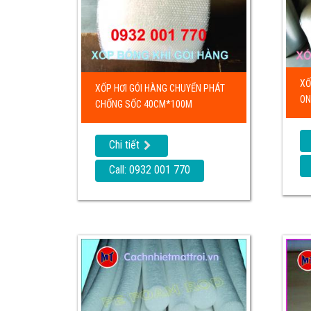
XỐ
XỐP HƠI GÓI HÀNG CHUYỂN PHÁT
ON
CHỐNG SỐC 40CM*100M
Chi tiết
Call: 0932 001 770