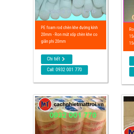
PE foam rod chèn khe đường kính
Ro
20mm - Ron mút xốp chèn khe co
15
giãn phi 20mm
1
Chi tiết
Call: 0932 001 770