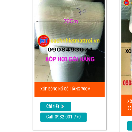
XỐP BÓNG NỔ GÓI HÀNG 70CM
XỐ
Chi tiết
35
Call: 0932 001 770