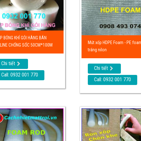
P BÓNG KHÍ GÓI HÀNG BÁN
Mút xốp HDPE Foam - PE foa
LINE CHỐNG SỐC 50CM*100M
tráng nilon
Chi tiết
Chi tiết
Call: 0932 001 770
Call: 0932 001 770