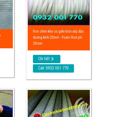
Ron chèn khe co giãn tròn xốp đặc
m
đường kính 25mm - Foam Rod phi
25mm
Chi tiết
Call: 0932 001 770